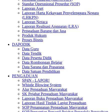
Standar Operasional Prosedur (SOP)
Laporan Aset
Laporan Harta Kekayaan Penyelenggara Negara
(LHKPN)
Laporan Neraca
Laporan Realisasi Anggaran (LRA)
Pengadaan Barang dan Jasa
Produk Hukum
Proses Bisnis
DAPODIK
Data Guru
Data Tendik
Data Peserta Didik
Data Rombongan Belajar
Data Sarana dan Prasarana
Data Satuan Pendidikan
PENGADUAN
SP4N - LAPOR!
Whistle Blowing System
Alur Pengaduan Masyarakat
SK Pejabat Pengaduan Masyarakat
Laporan Buku Pengaduan Masyarakat
Laporan Hasil Tindak Lanjut Pengaduan
SOP Penanganan Pengaduan Masyarakat
SOP Pergantian Personil Pejabat Pengelola Pengaduan