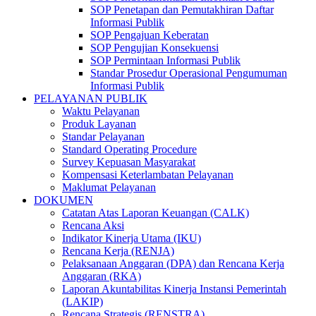
SOP Penetapan dan Pemutakhiran Daftar
Informasi Publik
SOP Pengajuan Keberatan
SOP Pengujian Konsekuensi
SOP Permintaan Informasi Publik
Standar Prosedur Operasional Pengumuman
Informasi Publik
PELAYANAN PUBLIK
Waktu Pelayanan
Produk Layanan
Standar Pelayanan
Standard Operating Procedure
Survey Kepuasan Masyarakat
Kompensasi Keterlambatan Pelayanan
Maklumat Pelayanan
DOKUMEN
Catatan Atas Laporan Keuangan (CALK)
Rencana Aksi
Indikator Kinerja Utama (IKU)
Rencana Kerja (RENJA)
Pelaksanaan Anggaran (DPA) dan Rencana Kerja
Anggaran (RKA)
Laporan Akuntabilitas Kinerja Instansi Pemerintah
(LAKIP)
Rencana Strategis (RENSTRA)