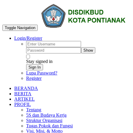
Toggle Navigation
Login/Register
Show
Stay signed in
Sign In
Lupa Password?
Register
BERANDA
BERITA
ARTIKEL
PROFIL
Tentang
5S dan Budaya Kerja
Struktur Organisasi
Tugas Pokok dan Fungsi
Visi, Misi, & Motto