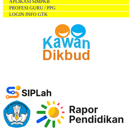
APLIKASI SIMPKB
PROFESI GURU / PPG
LOGIN INFO GTK