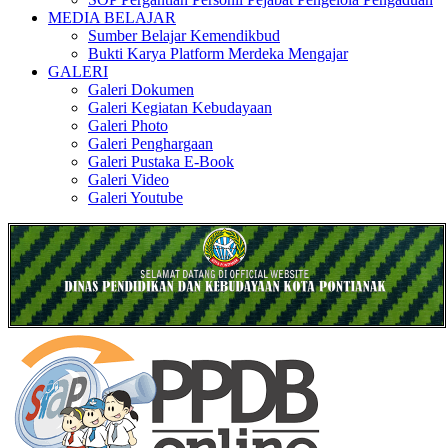
MEDIA BELAJAR
Sumber Belajar Kemendikbud
Bukti Karya Platform Merdeka Mengajar
GALERI
Galeri Dokumen
Galeri Kegiatan Kebudayaan
Galeri Photo
Galeri Penghargaan
Galeri Pustaka E-Book
Galeri Video
Galeri Youtube